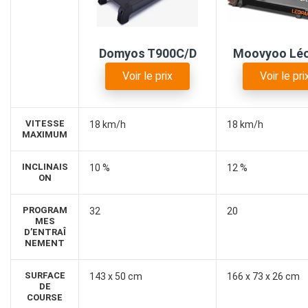
Domyos T900C/D
Moovyoo Lé
Voir le prix
Voir le pri
VITESSE
18 km/h
18 km/h
MAXIMUM
INCLINAIS
10 %
12 %
ON
PROGRAM
32
20
MES
D’ENTRAÎ
NEMENT
SURFACE
143 x 50 cm
166 x 73 x 26 cm
DE
COURSE