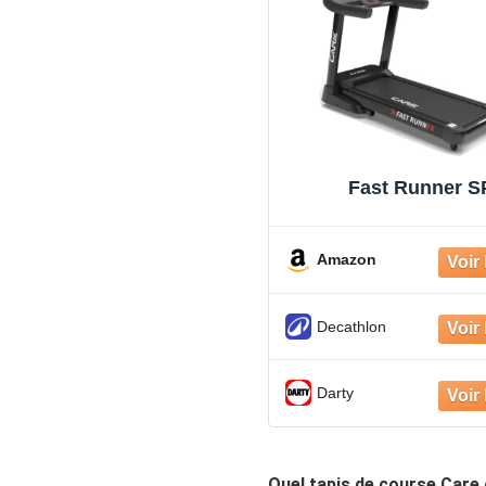
Fast Runner S
Amazon
Decathlon
Darty
Quel tapis de course Care 