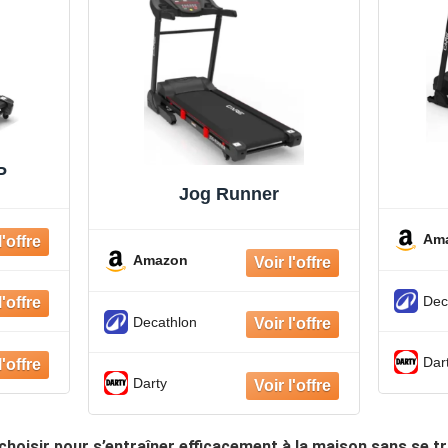
P
Jog Runner
Am
Amazon
Dec
Decathlon
Dar
Darty
choisir pour s’entraîner efficacement à la maison sans se t