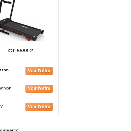
CT-5588-2
azon
athlon
ty
romper ?