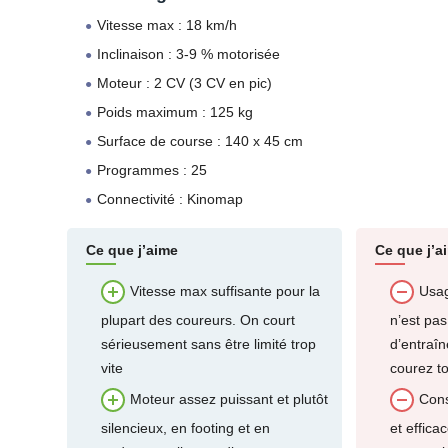
Vitesse max : 18 km/h
Inclinaison : 3-9 % motorisée
Moteur : 2 CV (3 CV en pic)
Poids maximum : 125 kg
Surface de course : 140 x 45 cm
Programmes : 25
Connectivité : Kinomap
Ce que j’aime
Ce que j’a
Vitesse max suffisante pour la
Usag
plupart des coureurs. On court
n’est pas
sérieusement sans être limité trop
d’entraîn
vite
courez to
Moteur assez puissant et plutôt
Cons
silencieux, en footing et en
et effic