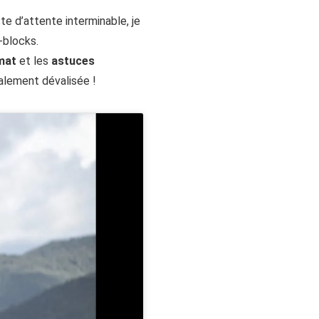
iste d’attente interminable, je
-blocks.
mat
et les
astuces
talement dévalisée !